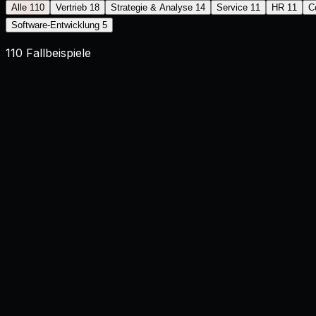
Alle
110
Vertrieb
18
Strategie & Analyse
14
Service
11
HR
11
C
Software-Entwicklung
5
110
Fallbeispiele