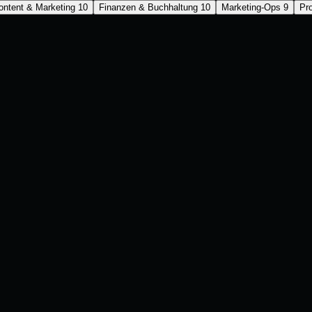
ontent & Marketing
10
Finanzen & Buchhaltung
10
Marketing-Ops
9
Pr