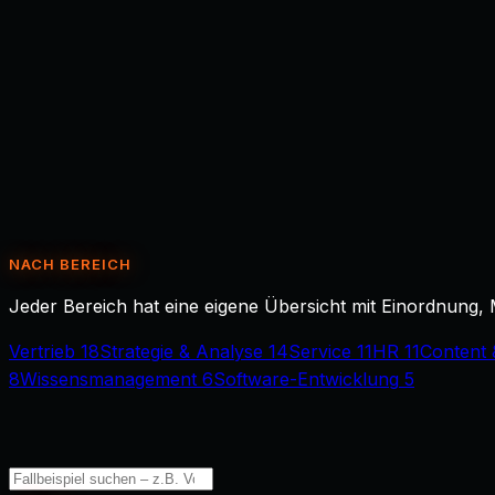
NACH BEREICH
Jeder Bereich hat eine eigene Übersicht mit Einordnung, 
Vertrieb
18
Strategie & Analyse
14
Service
11
HR
11
Content 
8
Wissensmanagement
6
Software-Entwicklung
5