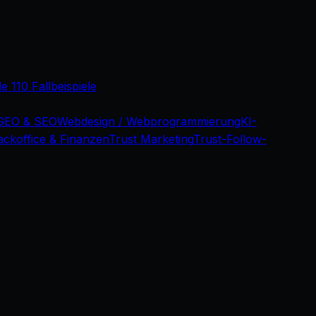
le 110 Fallbeispiele
GEO & SEO
Webdesign / Webprogrammierung
KI-
ackoffice & Finanzen
Trust Marketing
Trust-Follow-