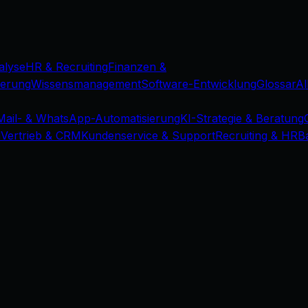
alyse
HR & Recruiting
Finanzen &
ierung
Wissensmanagement
Software-Entwicklung
Glossar
Al
Mail- & WhatsApp-Automatisierung
KI-Strategie & Beratung
d
Vertrieb & CRM
Kundenservice & Support
Recruiting & HR
B