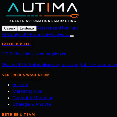
Referenzen
Über uns
Cases
▾
Leistung
▾
KI-Analyse
KI-Potenzial-Analyse
→
FALLBEISPIELE
110 Fallbeispiele, was möglich ist
Was mit KI & Automatisierung alles möglich ist – zum Ins
VERTRIEB & WACHSTUM
Vertrieb
Marketing-Ops
Content & Marketing
Strategie & Analyse
BETRIEB & TEAM