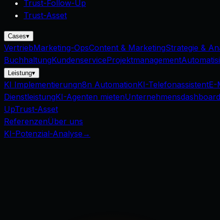
Trust-Follow-Up
Trust-Asset
Cases
▾
Vertrieb
Marketing-Ops
Content & Marketing
Strategie & An
Buchhaltung
Kundenservice
Projektmanagement
Automatis
Leistung
▾
KI Implementierung
n8n Automation
KI-Telefonassistent
E-
Dienstleistung
KI-Agenten mieten
Unternehmensdashboar
Up
Trust-Asset
Referenzen
Über uns
KI-Potenzial-Analyse
→