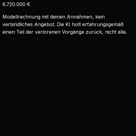
6.720.000 €
Modellrechnung mit deinen Annahmen, kein
verbindliches Angebot. Die KI holt erfahrungsgemäß
einen Teil der verlorenen Vorgänge zurück, nicht alle.
Was bedeutet KI-gestützte Newsletter-Segmentierung
konkret?
+
Worin unterscheidet sich das vom Optimieren
einzelner Mails oder von Automationsstrecken?
+
Nach welchen Kriterien werden die Empfänger
eingeteilt?
+
Welches KI-Modell steckt dahinter?
+
Mit welchen E-Mail-Tools funktioniert das?
+
Ist das mit der DSGVO vereinbar?
+
Bringt Segmentierung bei einer kleineren Liste