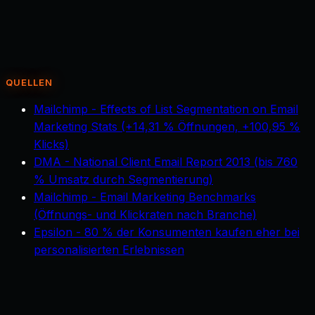
überhaupt etwas?
+
Wie aktuell bleiben die Segmente?
+
Wie viel Aufwand entsteht für mein Team?
+
Welche Datenquellen werden angebunden?
+
Was kann ich realistisch erwarten?
+
QUELLEN
Mailchimp - Effects of List Segmentation on Email
Marketing Stats (+14,31 % Öffnungen, +100,95 %
Klicks)
DMA - National Client Email Report 2013 (bis 760
% Umsatz durch Segmentierung)
Mailchimp - Email Marketing Benchmarks
(Öffnungs- und Klickraten nach Branche)
Epsilon - 80 % der Konsumenten kaufen eher bei
personalisierten Erlebnissen