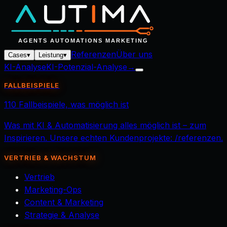
Referenzen
Über uns
Cases
▾
Leistung
▾
KI-Analyse
KI-Potenzial-Analyse
→
FALLBEISPIELE
110 Fallbeispiele, was möglich ist
Was mit KI & Automatisierung alles möglich ist – zum
Inspirieren. Unsere echten Kundenprojekte: /referenzen.
VERTRIEB & WACHSTUM
Vertrieb
Marketing-Ops
Content & Marketing
Strategie & Analyse