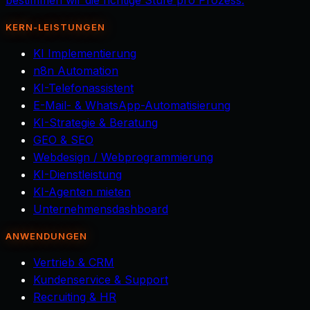
bestimmen wir die richtige Stufe pro Prozess.
KERN-LEISTUNGEN
KI Implementierung
n8n Automation
KI-Telefonassistent
E-Mail- & WhatsApp-Automatisierung
KI-Strategie & Beratung
GEO & SEO
Webdesign / Webprogrammierung
KI-Dienstleistung
KI-Agenten mieten
Unternehmensdashboard
ANWENDUNGEN
Vertrieb & CRM
Kundenservice & Support
Recruiting & HR