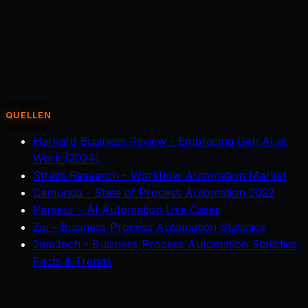
Ist KI-Dokumentenverarbeitung DSGVO-konform
möglich?
+
Wie zuverlässig ist die automatische Datenextraktion?
+
Ersetzt KI dadurch Arbeitsplätze?
+
Woran scheitern Automatisierungsprojekte am
häufigsten?
+
QUELLEN
Harvard Business Review - Embracing Gen AI at
Work (2024)
Straits Research - Workflow Automation Market
Camunda - State of Process Automation 2022
Parseur - AI Automation Use Cases
Zip - Business Process Automation Statistics
2am.tech - Business Process Automation Statistics,
Facts & Trends