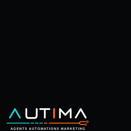
BEREIT?
Ein Gespräch. Ein klarer
Blick auf deinen Prozess.
Kein Verkaufsdruck.
Im Erstgespräch schauen wir gemeinsam auf deinen
Prozess und zeigen dir, wo dein unsichtbares Team
den größten Hebel hätte. Danach entscheidest du in
Ruhe.
Erstgespräch buchen
→