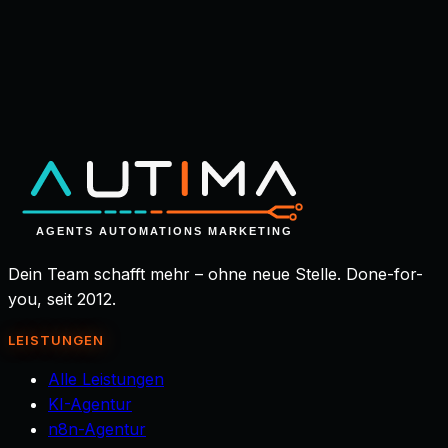
Im Erstgespräch schauen wir gemeinsam auf deinen
Prozess und zeigen dir, wo dein unsichtbares Team
den größten Hebel hätte. Danach entscheidest du in
Ruhe.
Erstgespräch buchen
→
Dein Team schafft mehr – ohne neue Stelle. Done-for-
you, seit 2012.
LEISTUNGEN
Alle Leistungen
KI-Agentur
n8n-Agentur