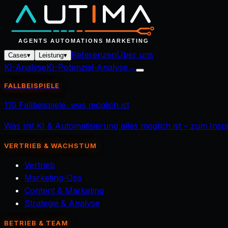
Referenzen
Über uns
Cases
▾
Leistung
▾
KI-Analyse
KI-Potenzial-Analyse
→
FALLBEISPIELE
110 Fallbeispiele, was möglich ist
Was mit KI & Automatisierung alles möglich ist – zum Ins
VERTRIEB & WACHSTUM
Vertrieb
Marketing-Ops
Content & Marketing
Strategie & Analyse
BETRIEB & TEAM