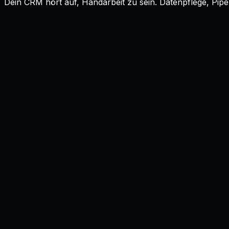
Dein CRM hört auf, Handarbeit zu sein. Datenpflege, Pip
Das CRM ist im Mittelstand häufig die
teuerste leere Pfli
Termindruck. Daten sind nicht aktuell, Stages liegen fals
Der Hebel ist nicht ein neues CRM-Tool. Der Hebel ist die
zur richtigen Zeit am richtigen Ort sind. Das CRM hört auf