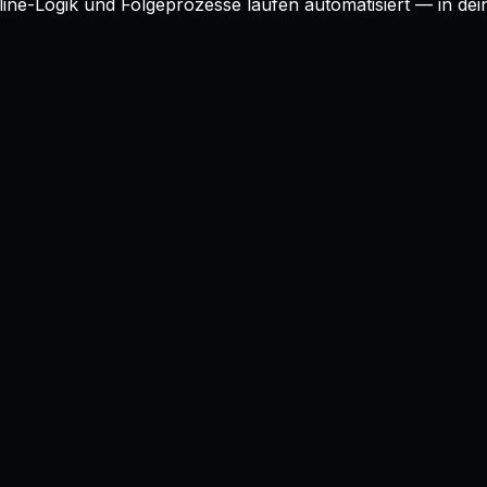
eline-Logik und Folgeprozesse laufen automatisiert — in 
chtübung
: Lizenzen werden bezahlt, das Tool ist aufgesetzt
ch, Folgeaufgaben verschwinden in privaten To-Do-Listen.
Automatisierungs-Schicht obendrauf
— die deine besteh
, gepflegt zu werden, und fängt an, Pipeline zu steuern.