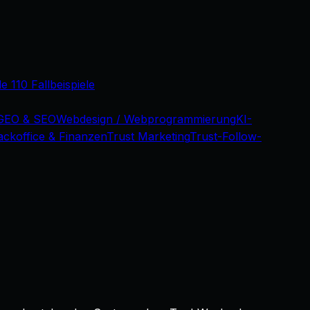
le 110 Fallbeispiele
GEO & SEO
Webdesign / Webprogrammierung
KI-
ackoffice & Finanzen
Trust Marketing
Trust-Follow-