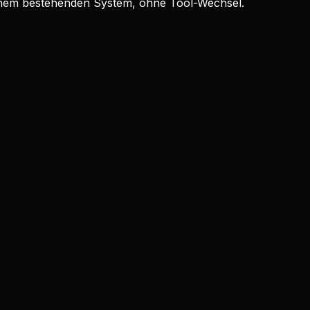
deinem bestehenden System, ohne Tool-Wechsel.
, aber die Pflege passiert manuell, sporadisch und unter
enden Systeme so verdrahtet, dass die richtigen Daten