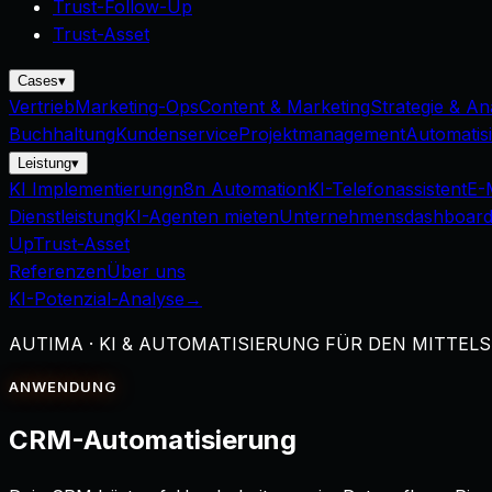
Trust-Follow-Up
Trust-Asset
Cases
▾
Vertrieb
Marketing-Ops
Content & Marketing
Strategie & An
Buchhaltung
Kundenservice
Projektmanagement
Automatis
Leistung
▾
KI Implementierung
n8n Automation
KI-Telefonassistent
E-
Dienstleistung
KI-Agenten mieten
Unternehmensdashboar
Up
Trust-Asset
Referenzen
Über uns
KI-Potenzial-Analyse
→
AUTIMA · KI & AUTOMATISIERUNG FÜR DEN MITTEL
ANWENDUNG
CRM-Automatisierung