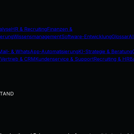
alyse
HR & Recruiting
Finanzen &
ierung
Wissensmanagement
Software-Entwicklung
Glossar
Al
Mail- & WhatsApp-Automatisierung
KI-Strategie & Beratung
d
Vertrieb & CRM
Kundenservice & Support
Recruiting & HR
B
STAND