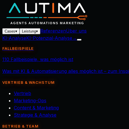
Referenzen
Über uns
Cases
▾
Leistung
▾
KI-Analyse
KI-Potenzial-Analyse
→
FALLBEISPIELE
110 Fallbeispiele, was möglich ist
Was mit KI & Automatisierung alles möglich ist – zum Ins
VERTRIEB & WACHSTUM
Vertrieb
Marketing-Ops
Content & Marketing
Strategie & Analyse
BETRIEB & TEAM