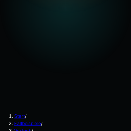
Start
/
Fallbeispiele
/
Vertrieb
/