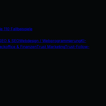
le 110 Fallbeispiele
GEO & SEO
Webdesign / Webprogrammierung
KI-
ackoffice & Finanzen
Trust Marketing
Trust-Follow-