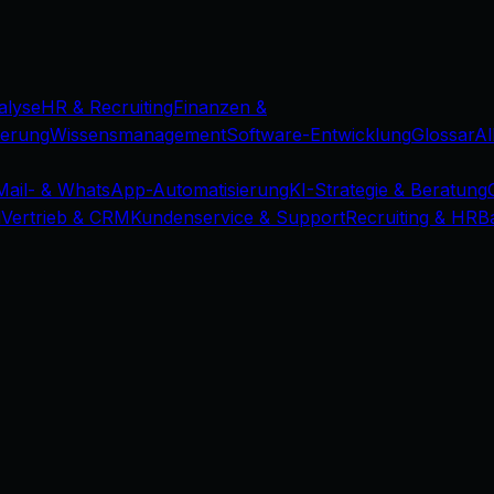
alyse
HR & Recruiting
Finanzen &
ierung
Wissensmanagement
Software-Entwicklung
Glossar
Al
Mail- & WhatsApp-Automatisierung
KI-Strategie & Beratung
d
Vertrieb & CRM
Kundenservice & Support
Recruiting & HR
B