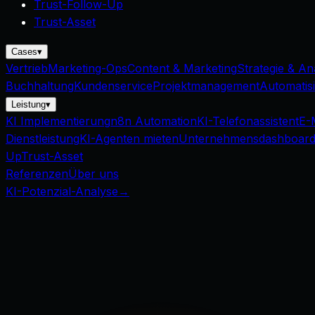
Trust-Follow-Up
Trust-Asset
Cases
▾
Vertrieb
Marketing-Ops
Content & Marketing
Strategie & An
Buchhaltung
Kundenservice
Projektmanagement
Automatis
Leistung
▾
KI Implementierung
n8n Automation
KI-Telefonassistent
E-
Dienstleistung
KI-Agenten mieten
Unternehmensdashboar
Up
Trust-Asset
Referenzen
Über uns
KI-Potenzial-Analyse
→