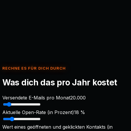
Spam-Trigger-Prüfung
Inaktiv-Erkennung
Frequenz-Steuerung pro Empfänger
Workflow und Automatisierung
n8n
Plattform-Schnittstellen (API)
Webhooks
RECHNE ES FÜR DICH DURCH
Was dich das pro Jahr kostet
Versendete E-Mails pro Monat
20.000
Aktuelle Open-Rate (in Prozent)
18
%
Wert eines geöffneten und geklickten Kontakts (in