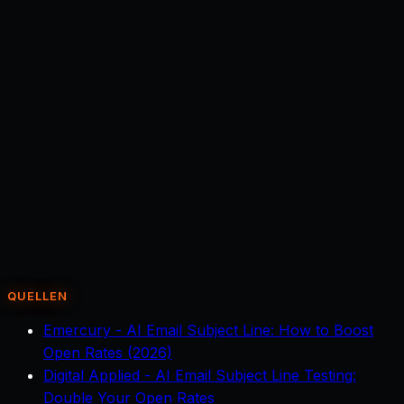
Wie funktioniert die Send-Time-Optimierung genau?
+
Worin unterscheidet sich diese Optimierung von
Newsletter-Segmentierung?
+
Geht es hier auch um automatisierte Sequenzen oder
Autoresponder?
+
Welche Daten braucht die KI, damit das funktioniert?
+
Ist das mit der DSGVO vereinbar?
+
Welche Rolle spielt der Mensch noch, wenn die KI
Betreffzeilen schreibt?
+
Wie schnell sieht man erste Ergebnisse?
+
Brauche ich dafür ein neues E-Mail-Tool?
+
Was passiert mit Kontakten, die seit Wochen nichts
mehr öffnen?
+
QUELLEN
Emercury - AI Email Subject Line: How to Boost
Open Rates (2026)
Digital Applied - AI Email Subject Line Testing:
Double Your Open Rates