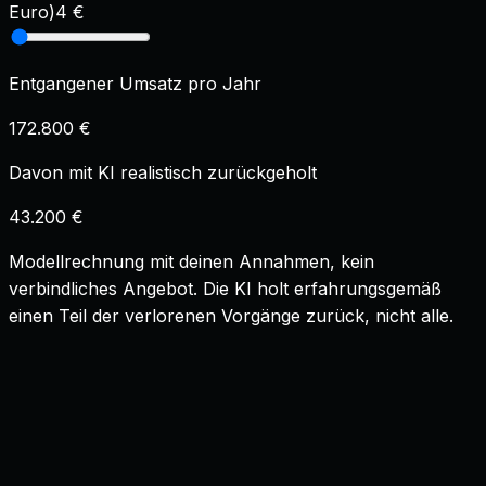
Euro)
4
€
Entgangener Umsatz pro Jahr
172.800 €
Davon mit KI realistisch zurückgeholt
43.200 €
Modellrechnung mit deinen Annahmen, kein
verbindliches Angebot. Die KI holt erfahrungsgemäß
einen Teil der verlorenen Vorgänge zurück, nicht alle.
Wie viel höher kann die Open-Rate durch KI-
Betreffzeilen realistisch werden?
+
Was ist der Unterschied zu klassischem A/B-Testing?
+