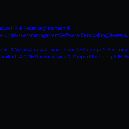
alyse
HR & Recruiting
Finanzen &
ierung
Wissensmanagement
Software-Entwicklung
Glossar
Al
Mail- & WhatsApp-Automatisierung
KI-Strategie & Beratung
d
Vertrieb & CRM
Kundenservice & Support
Recruiting & HR
B