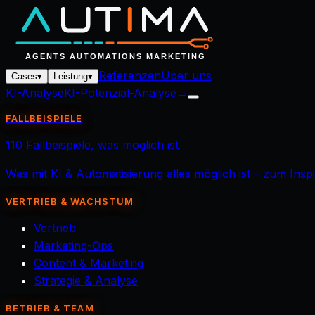
Referenzen
Über uns
Cases
▾
Leistung
▾
KI-Analyse
KI-Potenzial-Analyse
→
FALLBEISPIELE
110 Fallbeispiele, was möglich ist
Was mit KI & Automatisierung alles möglich ist – zum Ins
VERTRIEB & WACHSTUM
Vertrieb
Marketing-Ops
Content & Marketing
Strategie & Analyse
BETRIEB & TEAM