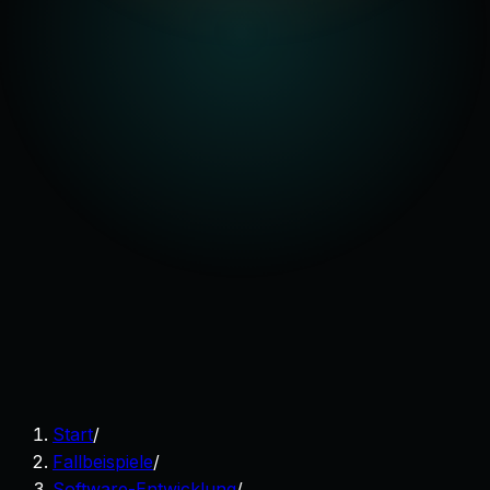
Start
/
Fallbeispiele
/
Software-Entwicklung
/