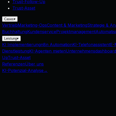
Trust-Follow-Up
Trust-Asset
Cases
▾
Vertrieb
Marketing-Ops
Content & Marketing
Strategie & An
Buchhaltung
Kundenservice
Projektmanagement
Automatis
Leistung
▾
KI Implementierung
n8n Automation
KI-Telefonassistent
E-
Dienstleistung
KI-Agenten mieten
Unternehmensdashboar
Up
Trust-Asset
Referenzen
Über uns
KI-Potenzial-Analyse
→