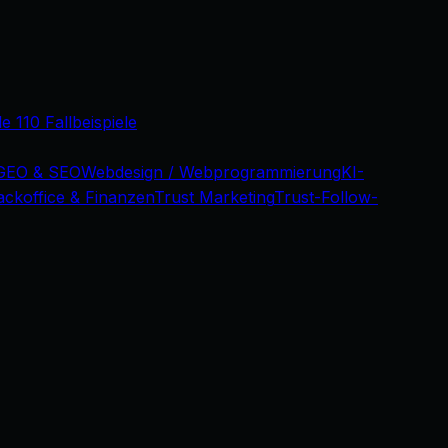
le 110 Fallbeispiele
GEO & SEO
Webdesign / Webprogrammierung
KI-
ackoffice & Finanzen
Trust Marketing
Trust-Follow-