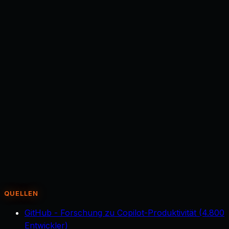
Heißt schneller bauen, dass am Ende ein Mensch
überflüssig ist?
+
Wie schnell steht denn wirklich ein erster Prototyp?
+
Ist der so gebaute Code gut genug für den echten
Einsatz?
+
Welche Ideen eignen sich am besten für schnelles KI-
Prototyping?
+
Was passiert mit unseren echten Daten beim
Prototyping?
+
Brauchen wir dafür Entwickler im Haus?
+
Welches KI-Coding-Werkzeug ist das richtige?
+
Wie verhindern wir, dass aus Schnelligkeit Pfusch
wird?
+
Lohnt sich das auch für kleinere Unternehmen?
+
Was ist Vibe-Coding und gehört das hierher?
+
QUELLEN
GitHub - Forschung zu Copilot-Produktivität (4.800
Entwickler)