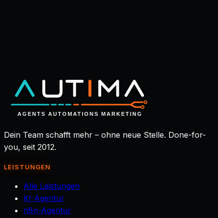
Im Erstgespräch schauen wir gemeinsam auf deinen
Prozess und zeigen dir, wo dein unsichtbares Team
den größten Hebel hätte. Danach entscheidest du in
Ruhe.
Erstgespräch buchen
→
Dein Team schafft mehr – ohne neue Stelle. Done-for-
you, seit 2012.
LEISTUNGEN
Alle Leistungen
KI-Agentur
n8n-Agentur