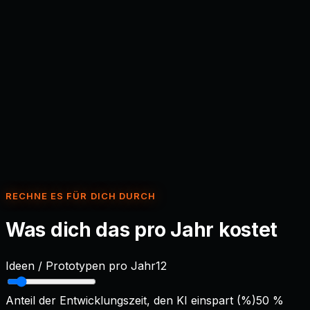
Supabase
Firebase
Hosting & schnelle Vorschau
Vercel
Netlify
Versionierung & Review
GitHub
GitLab
RECHNE ES FÜR DICH DURCH
Was dich das pro Jahr kostet
Ideen / Prototypen pro Jahr
12
Anteil der Entwicklungszeit, den KI einspart (%)
50
%