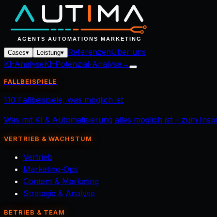
Referenzen
Über uns
Cases
▾
Leistung
▾
KI-Analyse
KI-Potenzial-Analyse
→
FALLBEISPIELE
110 Fallbeispiele, was möglich ist
Was mit KI & Automatisierung alles möglich ist – zum Ins
VERTRIEB & WACHSTUM
Vertrieb
Marketing-Ops
Content & Marketing
Strategie & Analyse
BETRIEB & TEAM