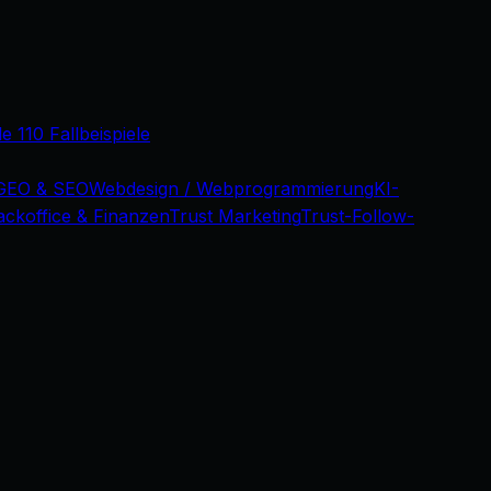
le 110 Fallbeispiele
GEO & SEO
Webdesign / Webprogrammierung
KI-
ackoffice & Finanzen
Trust Marketing
Trust-Follow-