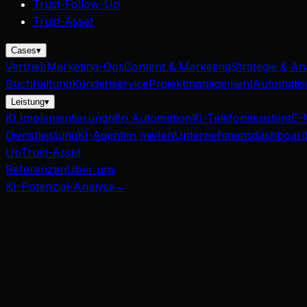
Trust-Follow-Up
Trust-Asset
Cases
▾
Vertrieb
Marketing-Ops
Content & Marketing
Strategie & An
Buchhaltung
Kundenservice
Projektmanagement
Automatis
Leistung
▾
KI Implementierung
n8n Automation
KI-Telefonassistent
E-
Dienstleistung
KI-Agenten mieten
Unternehmensdashboar
Up
Trust-Asset
Referenzen
Über uns
KI-Potenzial-Analyse
→