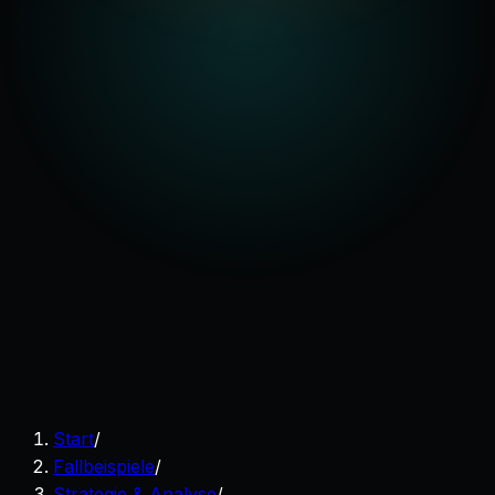
Start
/
Fallbeispiele
/
Strategie & Analyse
/