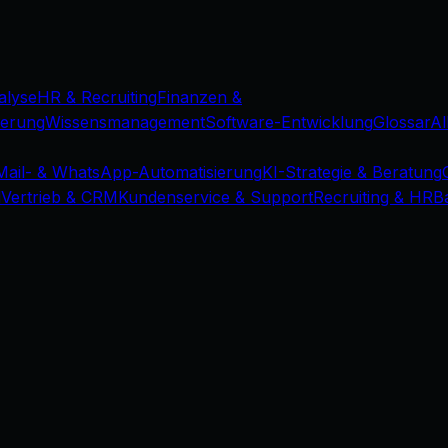
alyse
HR & Recruiting
Finanzen &
ierung
Wissensmanagement
Software-Entwicklung
Glossar
Al
Mail- & WhatsApp-Automatisierung
KI-Strategie & Beratung
d
Vertrieb & CRM
Kundenservice & Support
Recruiting & HR
B