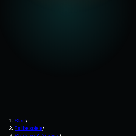
Start
/
Fallbeispiele
/
Strategie & Analyse
/