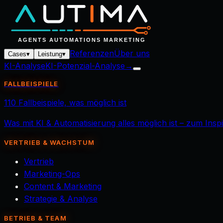
Referenzen
Über uns
Cases
▾
Leistung
▾
KI-Analyse
KI-Potenzial-Analyse
→
FALLBEISPIELE
110 Fallbeispiele, was möglich ist
Was mit KI & Automatisierung alles möglich ist – zum Ins
VERTRIEB & WACHSTUM
Vertrieb
Marketing-Ops
Content & Marketing
Strategie & Analyse
BETRIEB & TEAM