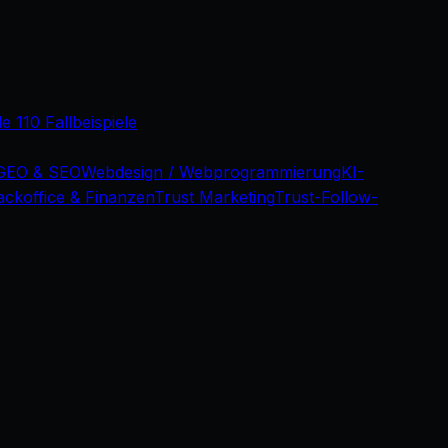
le 110 Fallbeispiele
GEO & SEO
Webdesign / Webprogrammierung
KI-
ackoffice & Finanzen
Trust Marketing
Trust-Follow-