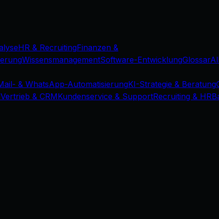
alyse
HR & Recruiting
Finanzen &
ierung
Wissensmanagement
Software-Entwicklung
Glossar
Al
Mail- & WhatsApp-Automatisierung
KI-Strategie & Beratung
d
Vertrieb & CRM
Kundenservice & Support
Recruiting & HR
B