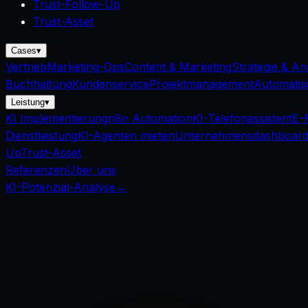
Trust-Follow-Up
Trust-Asset
Cases
▾
Vertrieb
Marketing-Ops
Content & Marketing
Strategie & An
Buchhaltung
Kundenservice
Projektmanagement
Automatis
Leistung
▾
KI Implementierung
n8n Automation
KI-Telefonassistent
E-
Dienstleistung
KI-Agenten mieten
Unternehmensdashboar
Up
Trust-Asset
Referenzen
Über uns
KI-Potenzial-Analyse
→