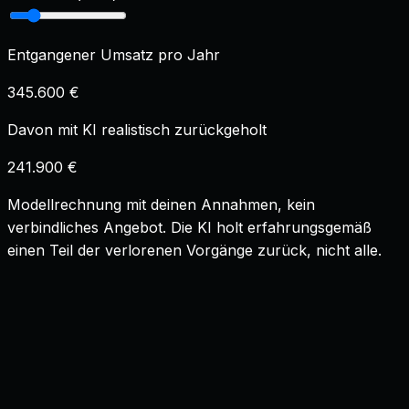
Entgangener Umsatz pro Jahr
345.600 €
Davon mit KI realistisch zurückgeholt
241.900 €
Modellrechnung mit deinen Annahmen, kein
verbindliches Angebot. Die KI holt erfahrungsgemäß
einen Teil der verlorenen Vorgänge zurück, nicht alle.
Ersetzt die KI den Scrum Master oder den Agile
Coach?
+
Wird die Stimmung einzelner Teammitglieder
ausgewertet und protokolliert?
+