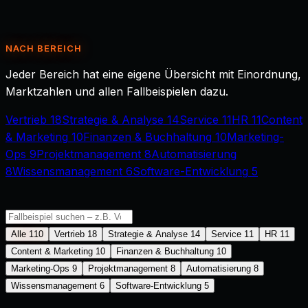
NACH BEREICH
Jeder Bereich hat eine eigene Übersicht mit Einordnung,
Marktzahlen und allen Fallbeispielen dazu.
Vertrieb
18
Strategie & Analyse
14
Service
11
HR
11
Content
& Marketing
10
Finanzen & Buchhaltung
10
Marketing-
Ops
9
Projektmanagement
8
Automatisierung
8
Wissensmanagement
6
Software-Entwicklung
5
Alle
110
Vertrieb
18
Strategie & Analyse
14
Service
11
HR
11
Content & Marketing
10
Finanzen & Buchhaltung
10
Marketing-Ops
9
Projektmanagement
8
Automatisierung
8
Wissensmanagement
6
Software-Entwicklung
5