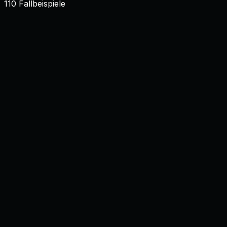
110
Fallbeispiele
KI
Mit KI erzeugtes Bild