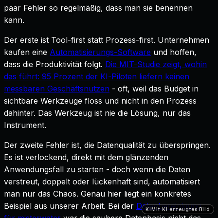
paar Fehler so regelmäßig, dass man sie benennen
kann.
Der erste ist Tool-first statt Prozess-first. Unternehmen
kaufen eine
Automatisierungs-Software
und hoffen,
dass die Produktivität folgt.
Die MIT-Studie zeigt, wohin
das führt: 95 Prozent der KI-Piloten liefern keinen
messbaren Geschäftsnutzen
- oft, weil das Budget in
sichtbare Werkzeuge floss und nicht in den Prozess
dahinter. Das Werkzeug ist nie die Lösung, nur das
Instrument.
Der zweite Fehler ist, die Datenqualität zu überspringen.
Es ist verlockend, direkt mit dem glänzenden
Anwendungsfall zu starten - doch wenn die Daten
verstreut, doppelt oder lückenhaft sind, automatisiert
man nur das Chaos. Genau hier liegt ein konkretes
Beispiel aus unserer Arbeit. Bei der
Datenbereinigung
KI
KI
KI
KI
Mit KI erzeugtes Bild
Mit KI erzeugtes Bild
Mit KI erzeugtes Bild
Mit KI erzeugtes Bild
für misterwater
war die saubere Datenbasis nicht das