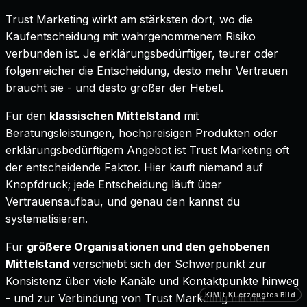
Trust Marketing wirkt am stärksten dort, wo die
Kaufentscheidung mit wahrgenommenem Risiko
verbunden ist. Je erklärungsbedürftiger, teurer oder
folgenreicher die Entscheidung, desto mehr Vertrauen
braucht sie - und desto größer der Hebel.
Für den
klassischen Mittelstand
mit
Beratungsleistungen, hochpreisigen Produkten oder
erklärungsbedürftigem Angebot ist Trust Marketing oft
der entscheidende Faktor. Hier kauft niemand auf
Knopfdruck; jede Entscheidung läuft über
Vertrauensaufbau, und genau den kannst du
systematisieren.
Für
größere Organisationen und den gehobenen
Mittelstand
verschiebt sich der Schwerpunkt zur
Konsistenz über viele Kanäle und Kontaktpunkte hinweg
KI
KI
KI
Mit KI erzeugtes Bild
Mit KI erzeugtes Bild
Mit KI erzeugtes Bild
- und zur Verbindung von Trust Marketing mit der